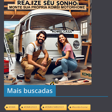
Mais buscadas
#DMK
#DMK2022
#DMKCWB2022
#kombi-home