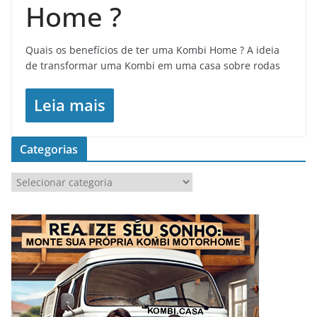
Home ?
Quais os benefícios de ter uma Kombi Home ? A ideia
de transformar uma Kombi em uma casa sobre rodas
Leia mais
Categorias
C
a
t
e
g
o
r
i
a