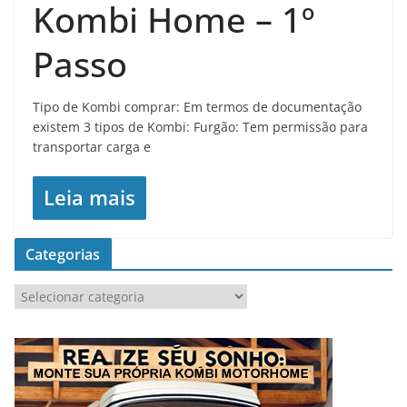
Kombi Home – 1º
Passo
Tipo de Kombi comprar: Em termos de documentação
existem 3 tipos de Kombi: Furgão: Tem permissão para
transportar carga e
Leia mais
Categorias
C
a
t
e
g
o