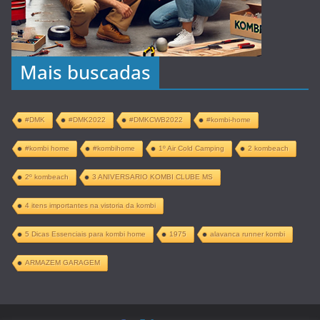
Mais buscadas
#DMK
#DMK2022
#DMKCWB2022
#kombi-home
#kombi home
#kombihome
1º Air Cold Camping
2 kombeach
2º kombeach
3 ANIVERSARIO KOMBI CLUBE MS
4 itens importantes na vistoria da kombi
5 Dicas Essenciais para kombi home
1975
alavanca runner kombi
ARMAZEM GARAGEM