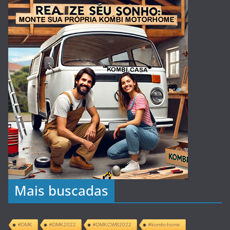
Mais buscadas
#DMK
#DMK2022
#DMKCWB2022
#kombi-home