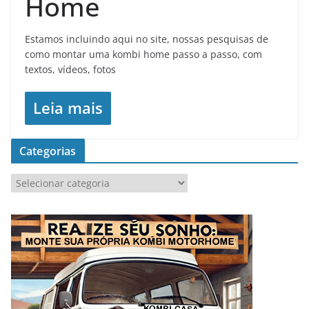
Home
Estamos incluindo aqui no site, nossas pesquisas de
como montar uma kombi home passo a passo, com
textos, vídeos, fotos
Leia mais
Categorias
C
a
t
e
g
o
r
i
a