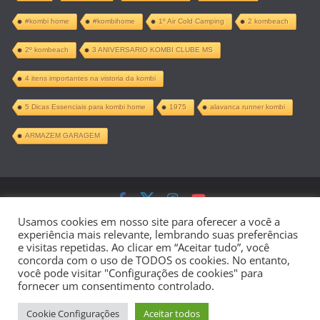
#kombi home
#kombihome
1º Air Cold Camping
2 kombeach
2º kombeach
3 ANIVERSARIO KOMBI CLUBE MS
4 itens importantes na vistoria da kombi
5 Dicas Essenciais para kombi home
1975
alavanca runner kombi
ARMAZEM GARAGEM
Copyright © 2026
Kombi Home –
Usamos cookies em nosso site para oferecer a você a
experiência mais relevante, lembrando suas preferências
Projeto Completo PDF
. Todos os direitos
e visitas repetidas. Ao clicar em “Aceitar tudo”, você
concorda com o uso de TODOS os cookies. No entanto,
reservados.
você pode visitar "Configurações de cookies" para
fornecer um consentimento controlado.
Tema:
ColorMag
por ThemeGrill.
Cookie Configurações
Aceitar todos
Powered by
WordPress
.