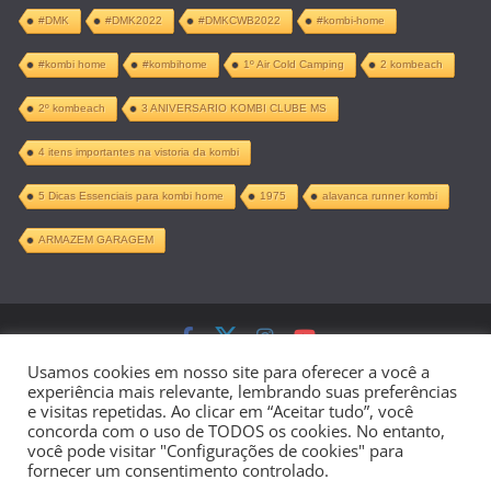
#DMK
#DMK2022
#DMKCWB2022
#kombi-home
#kombi home
#kombihome
1º Air Cold Camping
2 kombeach
2º kombeach
3 ANIVERSARIO KOMBI CLUBE MS
4 itens importantes na vistoria da kombi
5 Dicas Essenciais para kombi home
1975
alavanca runner kombi
ARMAZEM GARAGEM
Copyright © 2026
Kombi Home –
Usamos cookies em nosso site para oferecer a você a
experiência mais relevante, lembrando suas preferências
Projeto Completo PDF
. Todos os direitos
e visitas repetidas. Ao clicar em “Aceitar tudo”, você
concorda com o uso de TODOS os cookies. No entanto,
reservados.
você pode visitar "Configurações de cookies" para
fornecer um consentimento controlado.
Tema:
ColorMag
por ThemeGrill.