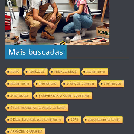
Mais buscadas
#DMK
#DMK2022
#DMKCWB2022
#kombi-home
#kombi home
#kombihome
1º Air Cold Camping
2 kombeach
2º kombeach
3 ANIVERSARIO KOMBI CLUBE MS
4 itens importantes na vistoria da kombi
5 Dicas Essenciais para kombi home
1975
alavanca runner kombi
ARMAZEM GARAGEM