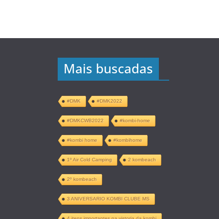
Mais buscadas
#DMK
#DMK2022
#DMKCWB2022
#kombi-home
#kombi home
#kombihome
1º Air Cold Camping
2 kombeach
2º kombeach
3 ANIVERSARIO KOMBI CLUBE MS
4 itens importantes na vistoria da kombi