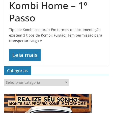
Kombi Home – 1º
Passo
Tipo de Kombi comprar: Em termos de documentação
existem 3 tipos de Kombi: Furgão: Tem permissão para
transportar carga e
Leia mais
Categorias
C
a
t
e
g
o