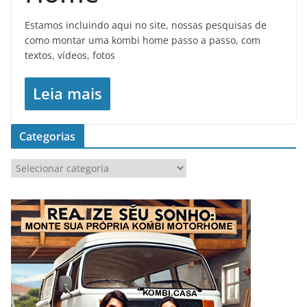
Estamos incluindo aqui no site, nossas pesquisas de
como montar uma kombi home passo a passo, com
textos, vídeos, fotos
Leia mais
Categorias
C
a
t
e
g
o
r
i
a
s