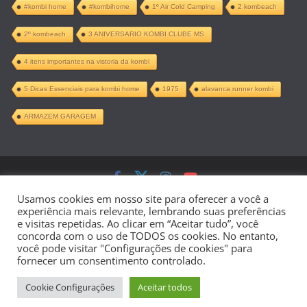
#kombi home
#kombihome
1º Air Cold Camping
2 kombeach
2º kombeach
3 ANIVERSARIO KOMBI CLUBE MS
4 itens importantes na vistoria da kombi
5 Dicas Essenciais para kombi home
1975
alavanca runner kombi
ARMAZEM GARAGEM
Copyright © 2026
Kombi Home –
Usamos cookies em nosso site para oferecer a você a
experiência mais relevante, lembrando suas preferências
Projeto Completo PDF
. Todos os direitos
e visitas repetidas. Ao clicar em “Aceitar tudo”, você
concorda com o uso de TODOS os cookies. No entanto,
reservados.
você pode visitar "Configurações de cookies" para
fornecer um consentimento controlado.
Tema:
ColorMag
por ThemeGrill.
Cookie Configurações
Aceitar todos
Powered by
WordPress
.