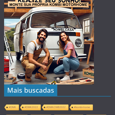
Mais buscadas
#DMK
#DMK2022
#DMKCWB2022
#kombi-home