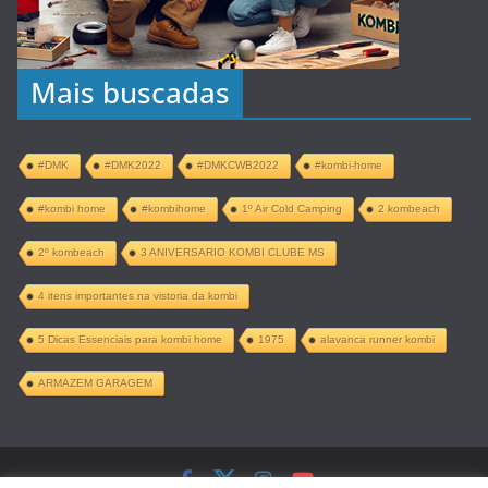
Mais buscadas
#DMK
#DMK2022
#DMKCWB2022
#kombi-home
#kombi home
#kombihome
1º Air Cold Camping
2 kombeach
2º kombeach
3 ANIVERSARIO KOMBI CLUBE MS
4 itens importantes na vistoria da kombi
5 Dicas Essenciais para kombi home
1975
alavanca runner kombi
ARMAZEM GARAGEM