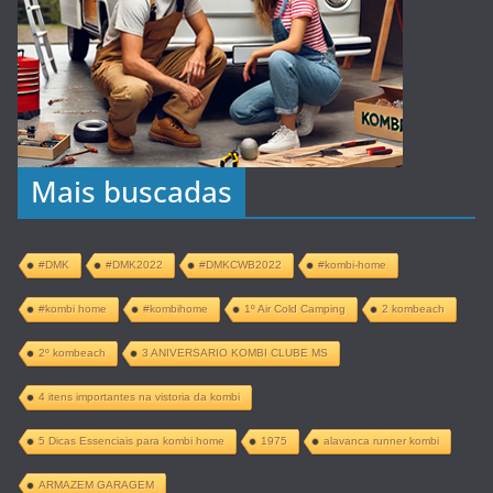
Mais buscadas
#DMK
#DMK2022
#DMKCWB2022
#kombi-home
#kombi home
#kombihome
1º Air Cold Camping
2 kombeach
2º kombeach
3 ANIVERSARIO KOMBI CLUBE MS
4 itens importantes na vistoria da kombi
5 Dicas Essenciais para kombi home
1975
alavanca runner kombi
ARMAZEM GARAGEM