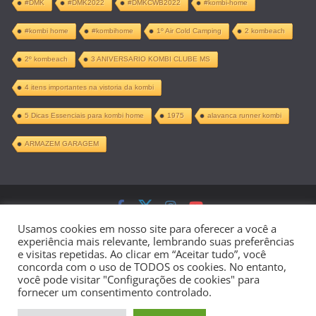
#DMK
#DMK2022
#DMKCWB2022
#kombi-home
#kombi home
#kombihome
1º Air Cold Camping
2 kombeach
2º kombeach
3 ANIVERSARIO KOMBI CLUBE MS
4 itens importantes na vistoria da kombi
5 Dicas Essenciais para kombi home
1975
alavanca runner kombi
ARMAZEM GARAGEM
Copyright © 2026
Kombi Home –
Usamos cookies em nosso site para oferecer a você a
experiência mais relevante, lembrando suas preferências
Projeto Completo PDF
. Todos os direitos
e visitas repetidas. Ao clicar em “Aceitar tudo”, você
concorda com o uso de TODOS os cookies. No entanto,
reservados.
você pode visitar "Configurações de cookies" para
fornecer um consentimento controlado.
Tema:
ColorMag
por ThemeGrill.