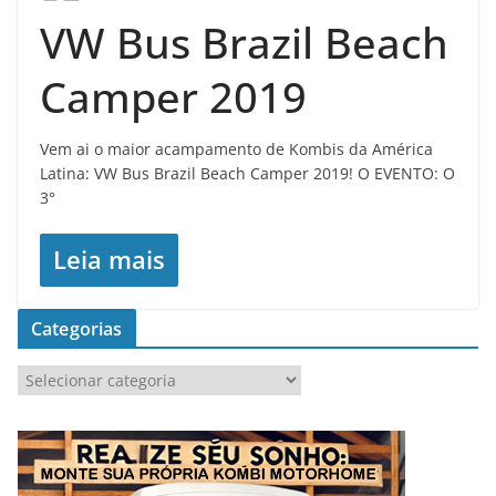
VW Bus Brazil Beach
Camper 2019
Vem ai o maior acampamento de Kombis da América
Latina: VW Bus Brazil Beach Camper 2019! O EVENTO: O
3°
Leia mais
Categorias
C
a
t
e
g