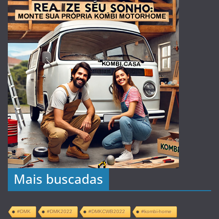
Mais buscadas
#DMK
#DMK2022
#DMKCWB2022
#kombi-home