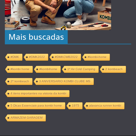
Mais buscadas
#DMK
#DMK2022
#DMKCWB2022
#kombi-home
#kombi home
#kombihome
1º Air Cold Camping
2 kombeach
2º kombeach
3 ANIVERSARIO KOMBI CLUBE MS
4 itens importantes na vistoria da kombi
5 Dicas Essenciais para kombi home
1975
alavanca runner kombi
ARMAZEM GARAGEM