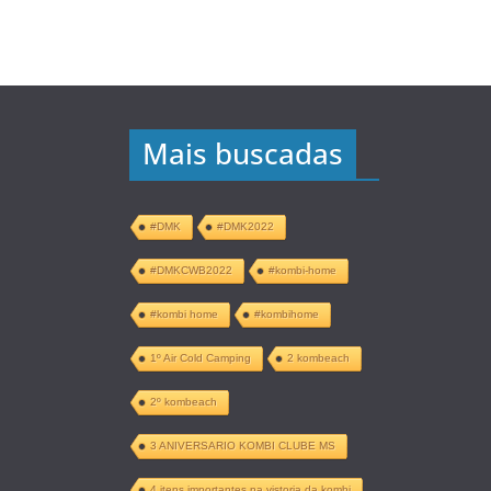
Mais buscadas
#DMK
#DMK2022
#DMKCWB2022
#kombi-home
#kombi home
#kombihome
1º Air Cold Camping
2 kombeach
2º kombeach
3 ANIVERSARIO KOMBI CLUBE MS
4 itens importantes na vistoria da kombi