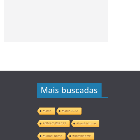
Mais buscadas
#DMK
#DMK2022
#DMKCWB2022
#kombi-home
#kombi home
#kombihome