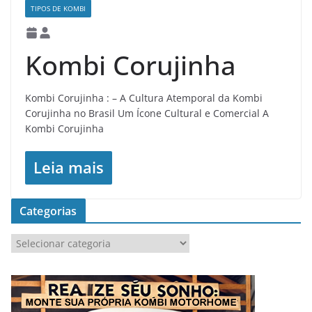
TIPOS DE KOMBI
Kombi Corujinha
Kombi Corujinha : – A Cultura Atemporal da Kombi
Corujinha no Brasil Um Ícone Cultural e Comercial A
Kombi Corujinha
Leia mais
Categorias
C
a
t
e
g