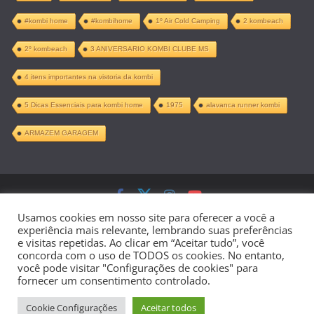
#kombi home
#kombihome
1º Air Cold Camping
2 kombeach
2º kombeach
3 ANIVERSARIO KOMBI CLUBE MS
4 itens importantes na vistoria da kombi
5 Dicas Essenciais para kombi home
1975
alavanca runner kombi
ARMAZEM GARAGEM
Copyright © 2026
Kombi Home –
Usamos cookies em nosso site para oferecer a você a
experiência mais relevante, lembrando suas preferências
Projeto Completo PDF
. Todos os direitos
e visitas repetidas. Ao clicar em “Aceitar tudo”, você
concorda com o uso de TODOS os cookies. No entanto,
reservados.
você pode visitar "Configurações de cookies" para
fornecer um consentimento controlado.
Tema:
ColorMag
por ThemeGrill.
Cookie Configurações
Aceitar todos
Powered by
WordPress
.