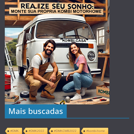
Mais buscadas
#DMK
#DMK2022
#DMKCWB2022
#kombi-home