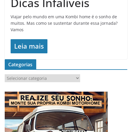
Dicas Infalíveis
Viajar pelo mundo em uma Kombi home é o sonho de
muitos. Mas como se sustentar durante essa jornada?
Vamos
Leia mais
Categorias
C
a
t
e
g
o
r
i
a