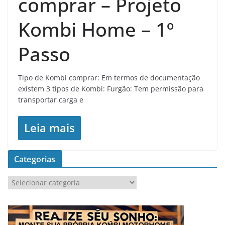
comprar – Projeto
Kombi Home – 1º
Passo
Tipo de Kombi comprar: Em termos de documentação
existem 3 tipos de Kombi: Furgão: Tem permissão para
transportar carga e
Leia mais
Categorias
C
a
t
e
g