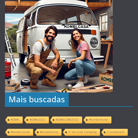
Mais buscadas
#DMK
#DMK2022
#DMKCWB2022
#kombi-home
#kombi home
#kombihome
1º Air Cold Camping
2 kombeach