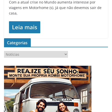
Com a atual crise no Mundo aumenta interesse por
viagens em Motorhome (s). Já que não devemos sair de
casa,
Leia mais
Categorias
C
a
t
e
g
o
r
i
a
s