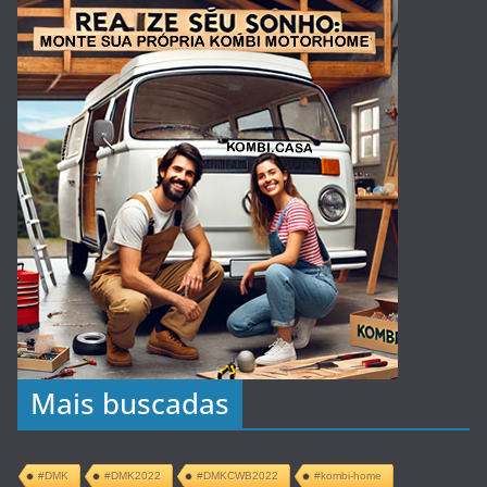
Mais buscadas
#DMK
#DMK2022
#DMKCWB2022
#kombi-home