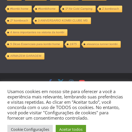
#kombi home
#kombihome
1º Air Cold Camping
2 kombeach
2º kombeach
3 ANIVERSARIO KOMBI CLUBE MS
4 itens importantes na vistoria da kombi
5 Dicas Essenciais para kombi home
1975
alavanca runner kombi
ARMAZEM GARAGEM
Copyright © 2026
Kombi Home –
Usamos cookies em nosso site para oferecer a você a
experiência mais relevante, lembrando suas preferências
Projeto Completo PDF
. Todos os direitos
e visitas repetidas. Ao clicar em “Aceitar tudo”, você
concorda com o uso de TODOS os cookies. No entanto,
reservados.
você pode visitar "Configurações de cookies" para
fornecer um consentimento controlado.
Tema:
ColorMag
por ThemeGrill.
Cookie Configurações
Aceitar todos
Powered by
WordPress
.