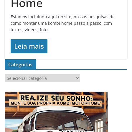
Home
Estamos incluindo aqui no site, nossas pesquisas de
como montar uma kombi home passo a passo, com
textos, vídeos, fotos
Leia mais
Categorias
C
a
t
e
g
o
r
i
a