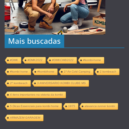
Mais buscadas
#DMK
#DMK2022
#DMKCWB2022
#kombi-home
#kombi home
#kombihome
1º Air Cold Camping
2 kombeach
2º kombeach
3 ANIVERSARIO KOMBI CLUBE MS
4 itens importantes na vistoria da kombi
5 Dicas Essenciais para kombi home
1975
alavanca runner kombi
ARMAZEM GARAGEM