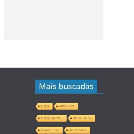
Mais buscadas
#DMK
#DMK2022
#DMKCWB2022
#kombi-home
#kombi home
#kombihome