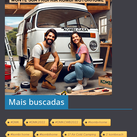
Mais buscadas
#DMK
#DMK2022
#DMKCWB2022
#kombi-home
#kombi home
#kombihome
1º Air Cold Camping
2 kombeach