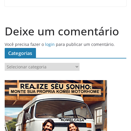
Deixe um comentário
Você precisa fazer o
login
para publicar um comentário.
Categorias
C
a
t
e
g
o
r
i
a
s