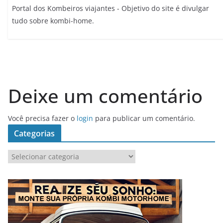
Portal dos Kombeiros viajantes - Objetivo do site é divulgar
tudo sobre kombi-home.
Deixe um comentário
Você precisa fazer o
login
para publicar um comentário.
Categorias
C
a
t
e
g
o
r