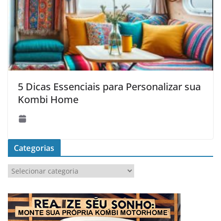
5 Dicas Essenciais para Personalizar sua
Kombi Home
Categorias
C
a
t
e
g