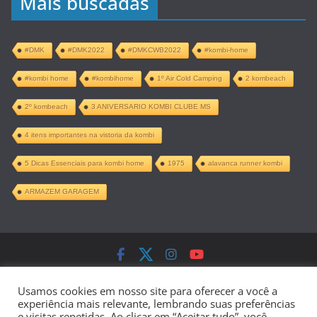
Mais buscadas
#DMK
#DMK2022
#DMKCWB2022
#kombi-home
#kombi home
#kombihome
1º Air Cold Camping
2 kombeach
2º kombeach
3 ANIVERSARIO KOMBI CLUBE MS
4 itens importantes na vistoria da kombi
5 Dicas Essenciais para kombi home
1975
alavanca runner kombi
ARMAZEM GARAGEM
Copyright © 2026
Kombi Home –
Usamos cookies em nosso site para oferecer a você a
Projeto Completo PDF
. Todos os direitos
experiência mais relevante, lembrando suas preferências
e visitas repetidas. Ao clicar em “Aceitar tudo”, você