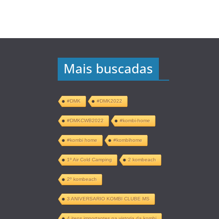
Mais buscadas
#DMK
#DMK2022
#DMKCWB2022
#kombi-home
#kombi home
#kombihome
1º Air Cold Camping
2 kombeach
2º kombeach
3 ANIVERSARIO KOMBI CLUBE MS
4 itens importantes na vistoria da kombi