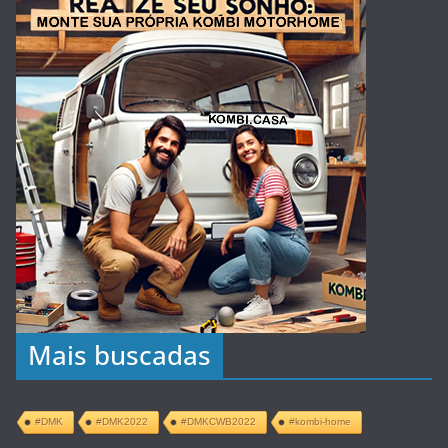
Mais buscadas
#DMK
#DMK2022
#DMKCWB2022
#kombi-home