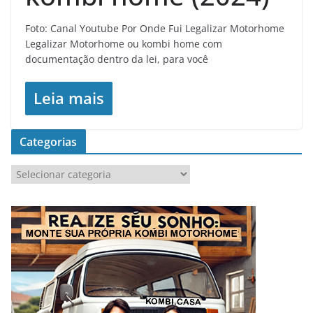
Foto: Canal Youtube Por Onde Fui Legalizar Motorhome
Legalizar Motorhome ou kombi home com
documentação dentro da lei, para você
Leia mais
Categorias
C
a
t
e
g
o
r
i
a
s