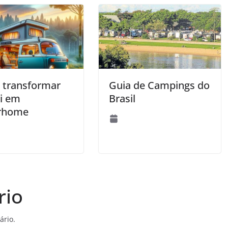
transformar
Guia de Campings do
i em
Brasil
rhome
rio
ário.