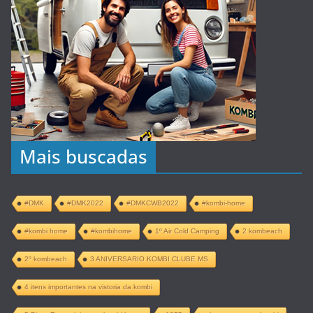
Mais buscadas
#DMK
#DMK2022
#DMKCWB2022
#kombi-home
#kombi home
#kombihome
1º Air Cold Camping
2 kombeach
2º kombeach
3 ANIVERSARIO KOMBI CLUBE MS
4 itens importantes na vistoria da kombi