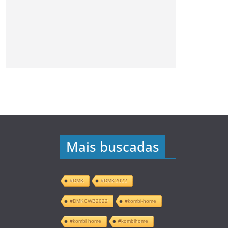
Mais buscadas
#DMK
#DMK2022
#DMKCWB2022
#kombi-home
#kombi home
#kombihome