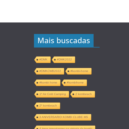
Mais buscadas
#DMK
#DMK2022
#DMKCWB2022
#kombi-home
#kombi home
#kombihome
1º Air Cold Camping
2 kombeach
2º kombeach
3 ANIVERSARIO KOMBI CLUBE MS
4 itens importantes na vistoria da kombi