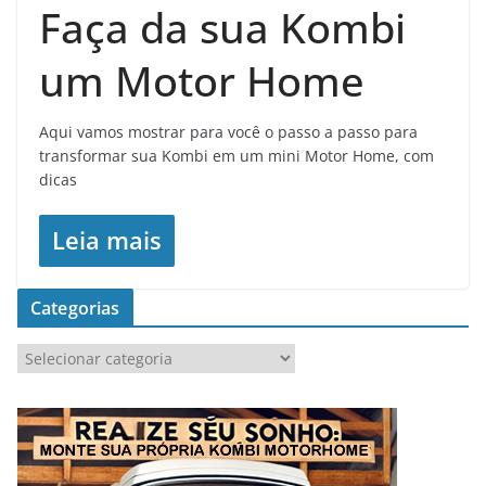
Faça da sua Kombi
um Motor Home
Aqui vamos mostrar para você o passo a passo para
transformar sua Kombi em um mini Motor Home, com
dicas
Leia mais
Categorias
C
a
t
e
g
o