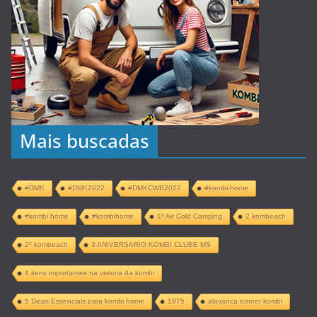
Mais buscadas
#DMK
#DMK2022
#DMKCWB2022
#kombi-home
#kombi home
#kombihome
1º Air Cold Camping
2 kombeach
2º kombeach
3 ANIVERSARIO KOMBI CLUBE MS
4 itens importantes na vistoria da kombi
5 Dicas Essenciais para kombi home
1975
alavanca runner kombi