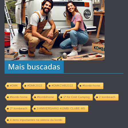
Mais buscadas
#DMK
#DMK2022
#DMKCWB2022
#kombi-home
#kombi home
#kombihome
1º Air Cold Camping
2 kombeach
2º kombeach
3 ANIVERSARIO KOMBI CLUBE MS
4 itens importantes na vistoria da kombi