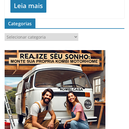
Leia mais
Categorias
C
a
t
e
g
o
r
i
a
s