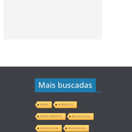
Mais buscadas
#DMK
#DMK2022
#DMKCWB2022
#kombi-home
#kombi home
#kombihome