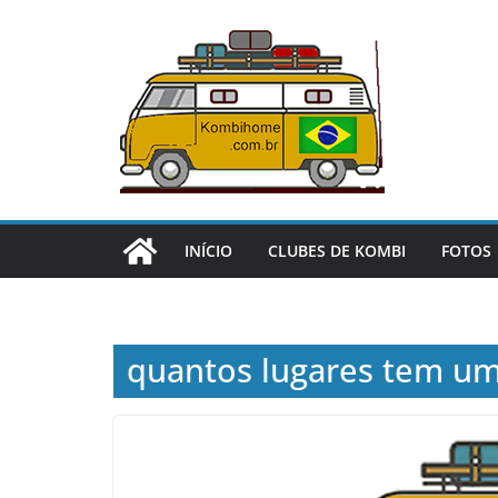
Pular
para
o
conteúdo
INÍCIO
CLUBES DE KOMBI
FOTOS
quantos lugares tem u