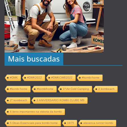
Mais buscadas
#DMK
#DMK2022
#DMKCWB2022
#kombi-home
#kombi home
#kombihome
1º Air Cold Camping
2 kombeach
2º kombeach
3 ANIVERSARIO KOMBI CLUBE MS
4 itens importantes na vistoria da kombi
5 Dicas Essenciais para kombi home
1975
alavanca runner kombi