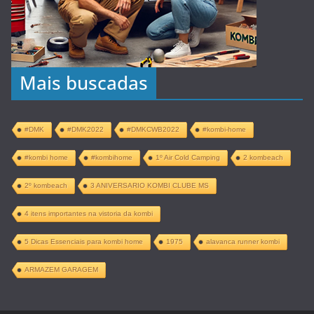
Mais buscadas
#DMK
#DMK2022
#DMKCWB2022
#kombi-home
#kombi home
#kombihome
1º Air Cold Camping
2 kombeach
2º kombeach
3 ANIVERSARIO KOMBI CLUBE MS
4 itens importantes na vistoria da kombi
5 Dicas Essenciais para kombi home
1975
alavanca runner kombi
ARMAZEM GARAGEM