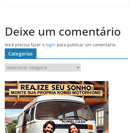
Deixe um comentário
Você precisa fazer o
login
para publicar um comentário.
Categorias
C
a
t
e
g
o
r
i
a
s