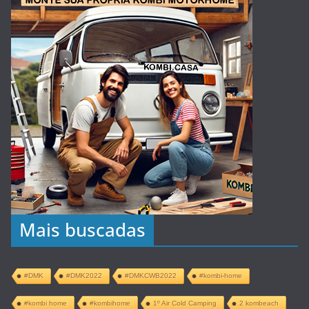
Mais buscadas
#DMK
#DMK2022
#DMKCWB2022
#kombi-home
#kombi home
#kombihome
1º Air Cold Camping
2 kombeach