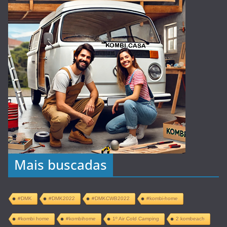
Mais buscadas
#DMK
#DMK2022
#DMKCWB2022
#kombi-home
#kombi home
#kombihome
1º Air Cold Camping
2 kombeach