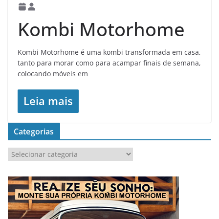
Kombi Motorhome
Kombi Motorhome é uma kombi transformada em casa,
tanto para morar como para acampar finais de semana,
colocando móveis em
Leia mais
Categorias
C
a
t
e
g
o
r