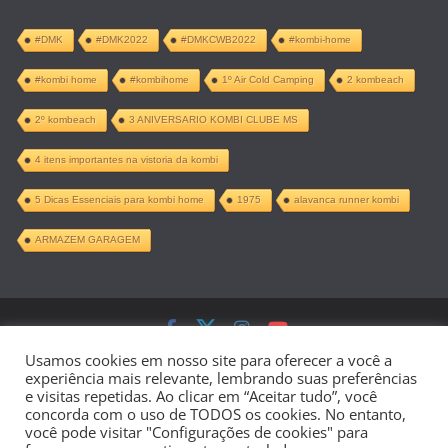
#DMK
#DMK2022
#DMKCWB2022
#kombi-home
#kombi home
#kombihome
1º Air Cold Camping
2 kombeach
2º kombeach
3 ANIVERSARIO KOMBI CLUBE MS
4 itens importantes na vistoria da kombi
5 Dicas Essenciais para kombi home
1975
alavanca runner kombi
ARMAZEM GARAGEM
Copyright © 2026
Kombi Home –
Usamos cookies em nosso site para oferecer a você a
experiência mais relevante, lembrando suas preferências
Projeto Completo PDF
. Todos os direitos
e visitas repetidas. Ao clicar em “Aceitar tudo”, você
concorda com o uso de TODOS os cookies. No entanto,
reservados.
você pode visitar "Configurações de cookies" para