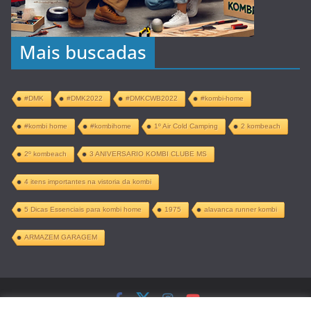
Mais buscadas
#DMK
#DMK2022
#DMKCWB2022
#kombi-home
#kombi home
#kombihome
1º Air Cold Camping
2 kombeach
2º kombeach
3 ANIVERSARIO KOMBI CLUBE MS
4 itens importantes na vistoria da kombi
5 Dicas Essenciais para kombi home
1975
alavanca runner kombi
ARMAZEM GARAGEM