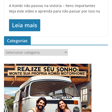
A Kombi não passou na vistoria – Itens importantes
Veja este vídeo e aprenda para não passar por isso na
Leia mais
Categorias
C
a
t
e
g
o
r
i
a
s