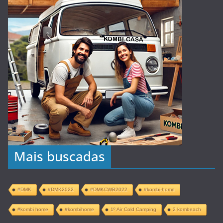
Mais buscadas
#DMK
#DMK2022
#DMKCWB2022
#kombi-home
#kombi home
#kombihome
1º Air Cold Camping
2 kombeach