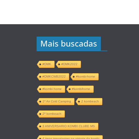
Mais buscadas
#DMK
#DMK2022
#DMKCWB2022
#kombi-home
#kombi home
#kombihome
1º Air Cold Camping
2 kombeach
2º kombeach
3 ANIVERSARIO KOMBI CLUBE MS
4 itens importantes na vistoria da kombi