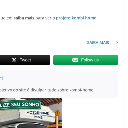
que em
saiba mais
para ver o
projeto kombi home .
SAIBA MAIS===>
Tweet
Follow us
ri
bjetivo do site é divulgar tudo sobre kombi-home.