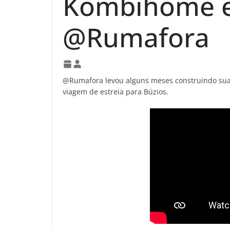
Kombihome e
@Rumafora
@Rumafora levou alguns meses construindo sua k
viagem de estreia para Búzios.