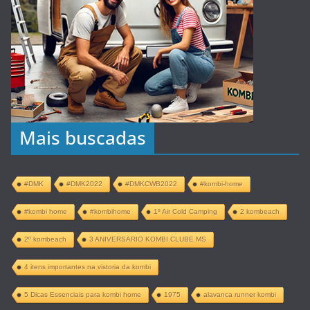
Mais buscadas
#DMK
#DMK2022
#DMKCWB2022
#kombi-home
#kombi home
#kombihome
1º Air Cold Camping
2 kombeach
2º kombeach
3 ANIVERSARIO KOMBI CLUBE MS
4 itens importantes na vistoria da kombi
5 Dicas Essenciais para kombi home
1975
alavanca runner kombi