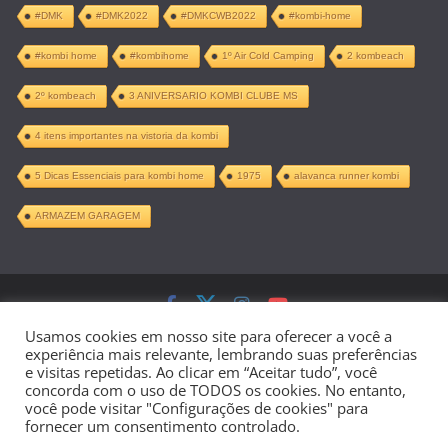
#DMK
#DMK2022
#DMKCWB2022
#kombi-home
#kombi home
#kombihome
1º Air Cold Camping
2 kombeach
2º kombeach
3 ANIVERSARIO KOMBI CLUBE MS
4 itens importantes na vistoria da kombi
5 Dicas Essenciais para kombi home
1975
alavanca runner kombi
ARMAZEM GARAGEM
Copyright © 2026
Kombi Home –
Usamos cookies em nosso site para oferecer a você a
experiência mais relevante, lembrando suas preferências
Projeto Completo PDF
. Todos os direitos
e visitas repetidas. Ao clicar em “Aceitar tudo”, você
concorda com o uso de TODOS os cookies. No entanto,
reservados.
você pode visitar "Configurações de cookies" para
fornecer um consentimento controlado.
Tema:
ColorMag
por ThemeGrill.