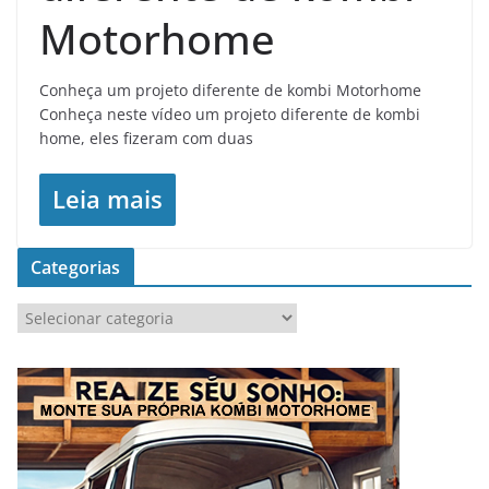
Motorhome
Conheça um projeto diferente de kombi Motorhome
Conheça neste vídeo um projeto diferente de kombi
home, eles fizeram com duas
Leia mais
Categorias
C
a
t
e
g
o
r
i