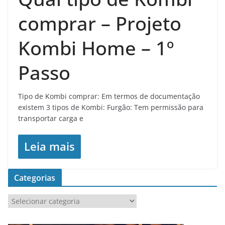
comprar – Projeto
Kombi Home – 1º
Passo
Tipo de Kombi comprar: Em termos de documentação
existem 3 tipos de Kombi: Furgão: Tem permissão para
transportar carga e
Leia mais
Categorias
C
a
t