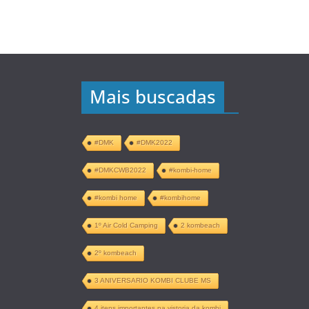
Mais buscadas
#DMK
#DMK2022
#DMKCWB2022
#kombi-home
#kombi home
#kombihome
1º Air Cold Camping
2 kombeach
2º kombeach
3 ANIVERSARIO KOMBI CLUBE MS
4 itens importantes na vistoria da kombi