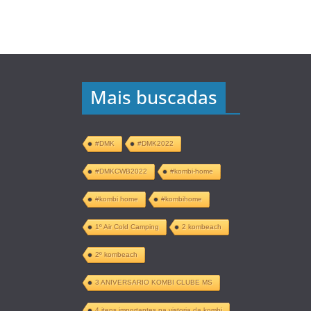
Mais buscadas
#DMK
#DMK2022
#DMKCWB2022
#kombi-home
#kombi home
#kombihome
1º Air Cold Camping
2 kombeach
2º kombeach
3 ANIVERSARIO KOMBI CLUBE MS
4 itens importantes na vistoria da kombi